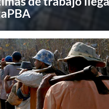
timas de trabajo ileg
ataPBA