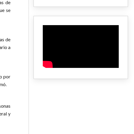
as de
ue se
as de
ario a
o por
rmó.
rsonas
eral y