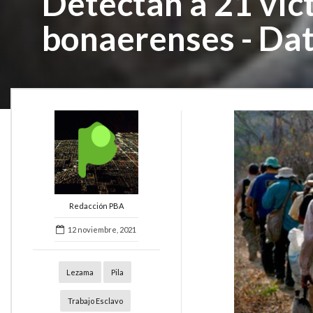
Detectan a 21 víc
bonaerenses - D
Redacción PBA
12 noviembre, 2021
Lezama
Pila
Trabajo Esclavo