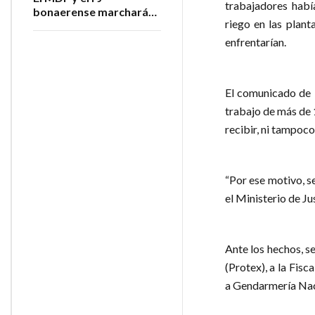
trabajadores habí
bonaerense marcharán
riego en las plant
contra la
extranjerización de
enfrentarían.
tierras
El comunicado de l
trabajo de más de 1
recibir, ni tampoc
“Por ese motivo, s
el Ministerio de Ju
Ante los hechos, s
(Protex), a la Fisc
a Gendarmería Nac