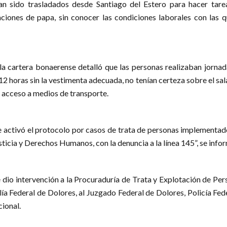
an sido trasladados desde Santiago del Estero para hacer tare
aciones de papa, sin conocer las condiciones laborales con las q
a cartera bonaerense detalló que las personas realizaban jornad
2 horas sin la vestimenta adecuada, no tenían certeza sobre el sal
o acceso a medios de transporte.
e activó el protocolo por casos de trata de personas implementad
sticia y Derechos Humanos, con la denuncia a la línea 145”, se info
e dio intervención a la Procuraduría de Trata y Explotación de Pe
alía Federal de Dolores, al Juzgado Federal de Dolores, Policía Fed
ional.