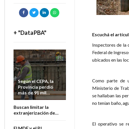
+ "DataPBA"
Escuchá el artícu
Inspectores de la 
Federal de Ingreso
ubicados en las loc
Como parte de u
Según el CEPA, la
Provincia perdió
Ministerio de Trab
más de 91 mil
se hallaban las pe
empleos
no tenían baño, agu
registrados desde
Buscan limitar la
2023
extranjerización de
tierras bonaerenses
El operativo se r
El MDF y el PJ