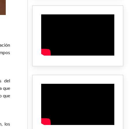
ración
campos
s del
la que
do que
, los