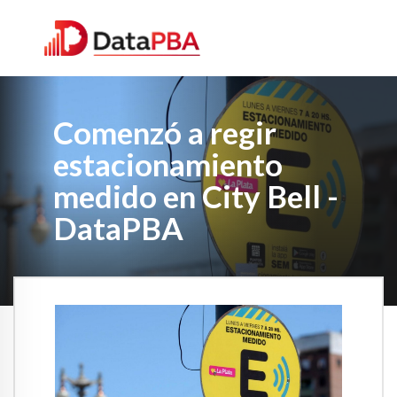
Comenzó a regir
estacionamiento
medido en City Bell -
DataPBA