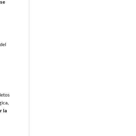
 se
del
letos
gica,
r la