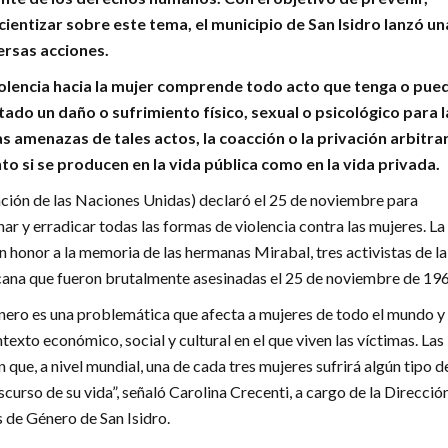
ncientizar sobre este tema, el municipio de San Isidro lanzó un
rsas acciones.
iolencia hacia la mujer comprende todo acto que tenga o pue
ado un daño o sufrimiento físico, sexual o psicológico para l
as amenazas de tales actos, la coacción o la privación arbitra
nto si se producen en la vida pública como en la vida privada.
ión de las Naciones Unidas) declaró el 25 de noviembre para
ionar y erradicar todas las formas de violencia contra las mujeres. La
n honor a la memoria de las hermanas Mirabal, tres activistas de la
ana que fueron brutalmente asesinadas el 25 de noviembre de 196
énero es una problemática que afecta a mujeres de todo el mundo y
exto económico, social y cultural en el que viven las víctimas. Las
n que, a nivel mundial, una de cada tres mujeres sufrirá algún tipo d
nscurso de su vida”, señaló Carolina Crecenti, a cargo de la Direcció
s de Género de San Isidro.