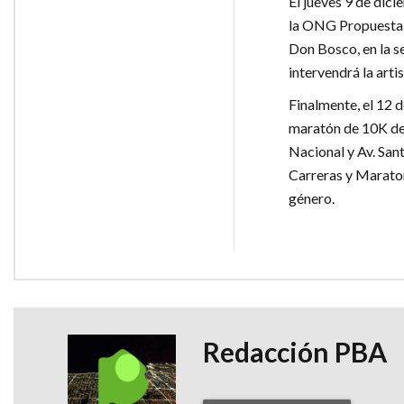
El jueves 9 de dici
la ONG Propuesta M
Don Bosco, en la s
intervendrá la arti
Finalmente, el 12 d
maratón de 10K de 
Nacional y Av. Sant
Carreras y Maraton
género.
Redacción PBA