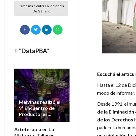
Campaña Contra La Violencia
De Género
+ "DataPBA"
Escuchá el artícu
Hasta el 12 de Dic
modo de informar, 
Malvinas realizó el
Desde 1991, el mun
9º Encuentro de
de la Eliminación 
Productores
de los Derechos
Vitivinícolas de la
Provincia
padece la humanid
Arteterapia en La
una violación taj
Matanza: Talleres