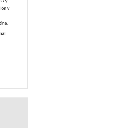
SO y
lón y
ina.
nal