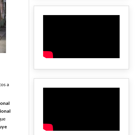
tos a
ional
ional
que
tuye