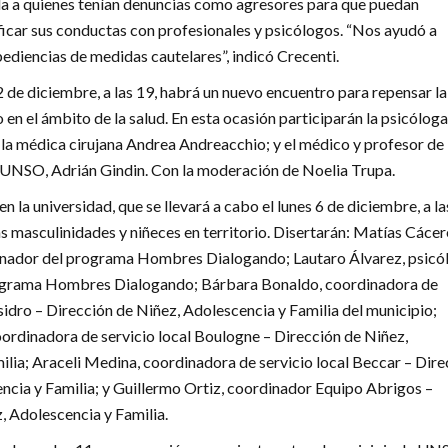
a a quienes tenían denuncias como agresores para que puedan
ficar sus conductas con profesionales y psicólogos. “Nos ayudó a
bediencias de medidas cautelares”, indicó Crecenti.
2 de diciembre, a las 19, habrá un nuevo encuentro para repensar la
 en el ámbito de la salud. En esta ocasión participarán la psicóloga
 la médica cirujana Andrea Andreacchio; y el médico y profesor de
 UNSO, Adrián Gindin. Con la moderación de Noelia Trupa.
en la universidad, que se llevará a cabo el lunes 6 de diciembre, a la
s masculinidades y niñeces en territorio. Disertarán: Matías Cácer
inador del programa Hombres Dialogando; Lautaro Álvarez, psicó
ograma Hombres Dialogando; Bárbara Bonaldo, coordinadora de
Isidro – Dirección de Niñez, Adolescencia y Familia del municipio;
oordinadora de servicio local Boulogne – Dirección de Niñez,
ilia; Araceli Medina, coordinadora de servicio local Beccar – Dire
ncia y Familia; y Guillermo Ortiz, coordinador Equipo Abrigos –
, Adolescencia y Familia.