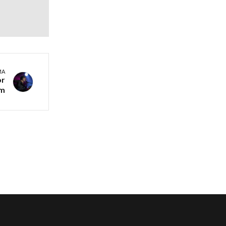
MA
or
am