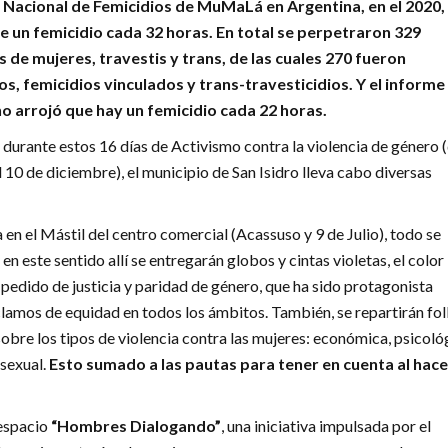
 Nacional de Femicidios de MuMaLá en Argentina, en el 2020,
 de un femicidio cada 32 horas. En total se perpetraron 329
 de mujeres, travestis y trans, de las cuales 270 fueron
os, femicidios vinculados y trans-travesticidios. Y el informe
ño arrojó que hay un femicidio cada 22 horas.
durante estos 16 días de Activismo contra la violencia de género (
10 de diciembre), el municipio de San Isidro lleva cabo diversas
en el Mástil del centro comercial (Acassuso y 9 de Julio), todo se
 en este sentido allí se entregarán globos y cintas violetas, el color
 pedido de justicia y paridad de género, que ha sido protagonista
clamos de equidad en todos los ámbitos. También, se repartirán fol
obre los tipos de violencia contra las mujeres: económica, psicoló
 sexual.
Esto sumado a las pautas para tener en cuenta al hace
espacio
“Hombres Dialogando”
, una iniciativa impulsada por el