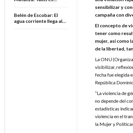
gratuitos para personas
sensibilizar y co
adultas mayores
campaña con dive
Belén de Escobar: El
agua corriente llega al
El concepto de v
barrio San Luis
tener como result
mujer, así como l
de la libertad, ta
La ONU (Organizac
visibilizar, reflex
fecha fue elegida e
República Dominic
“La violencia de g
no depende del cont
estadísticas indica
violencia en el tra
la Mujer y Política