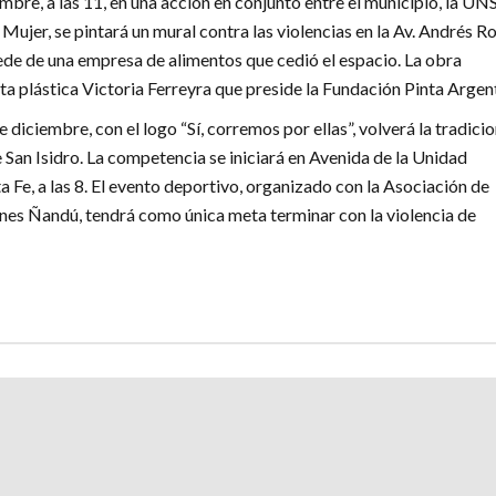
embre, a las 11, en una acción en conjunto entre el municipio, la UN
ujer, se pintará un mural contra las violencias en la Av. Andrés Ro
ede de una empresa de alimentos que cedió el espacio. La obra
sta plástica Victoria Ferreyra que preside la Fundación Pinta Argent
e diciembre, con el logo “Sí, corremos por ellas”, volverá la tradicio
San Isidro. La competencia se iniciará en Avenida de la Unidad
a Fe, a las 8. El evento deportivo, organizado con la Asociación de
es Ñandú, tendrá como única meta terminar con la violencia de