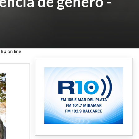
lencia de género -
php
on line