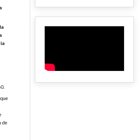
a
da
a
ria
0.
 que
e
n de