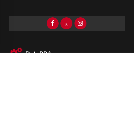
DataPBA
Provincia de
Buenos Aires
Información clave las 24 horas
Newsletter