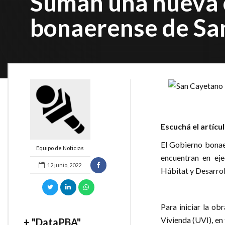
Suman una nueva o
bonaerense de Sa
Escuchá el artícu
El Gobierno bonae
Equipo de Noticias
encuentran en eje
12 junio, 2022
Hábitat y Desarrol
Para iniciar la ob
Vivienda (UVI), en
+ "DataPBA"