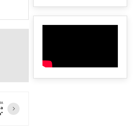
MA
va
a"