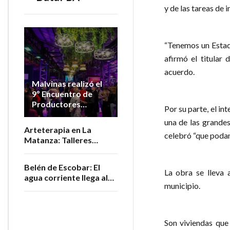
y de las tareas de 
“Tenemos un Estado
afirmó el titular
acuerdo.
Malvinas realizó el
9º Encuentro de
Productores
Por su parte, el i
Vitivinícolas de la
una de las grande
Provincia
Arteterapia en La
celebró “que podamo
Matanza: Talleres
gratuitos para personas
adultas mayores
Belén de Escobar: El
La obra se lleva 
agua corriente llega al
municipio.
barrio San Luis
Son viviendas que