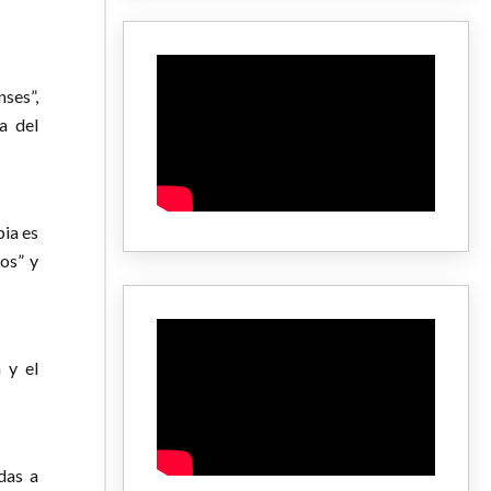
ses”,
a del
pia es
os” y
 y el
das a