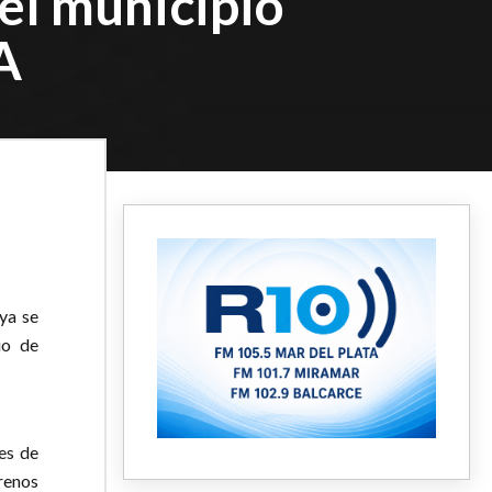
el municipio
A
ya se
io de
des de
rrenos