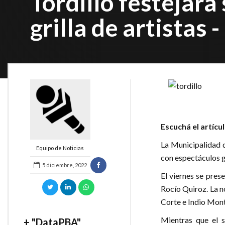
Tordillo festejará
grilla de artistas
Escuchá el artícu
La Municipalidad 
Equipo de Noticias
con espectáculos g
5 diciembre, 2022
El viernes se pres
Rocío Quiroz. La n
Corte e Indio Mont
Mientras que el s
+ "DataPBA"