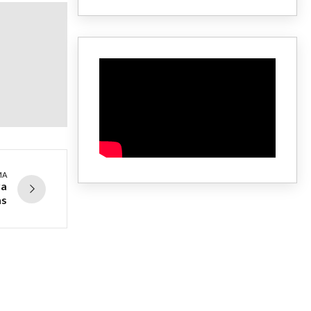
MA
ra
as