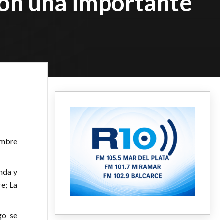
 con una importante
embre
nda y
re; La
go se