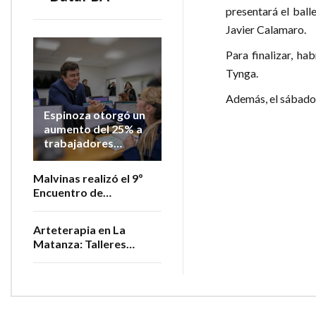
presentará el ball
Javier Calamaro.
Para finalizar, h
Tynga.
Además, el sábado 
Espinoza otorgó un
aumento del 25% a
trabajadores
municipales en lo
que va del año
Malvinas realizó el 9º
Encuentro de
Productores
Vitivinícolas de la
Arteterapia en La
Provincia
Matanza: Talleres
gratuitos para personas
adultas mayores