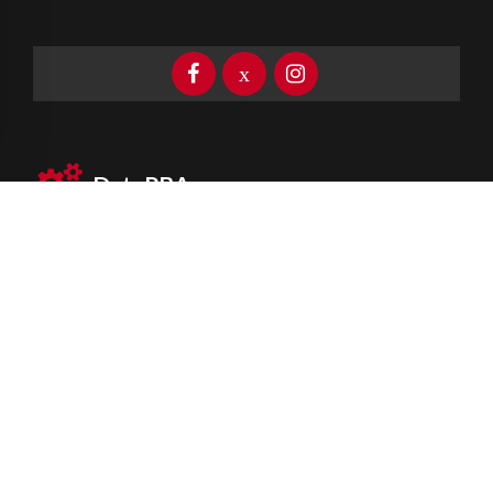
DataPBA
Provincia de
Buenos Aires
Información clave las 24 horas
Newsletter