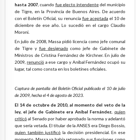
hasta 2007
, cuando
fue electo intendente
del municipio
de Tigre, en la Provincia de Buenos Aires. De acuerdo
con el Boletín Oficial, su renuncia
fue aceptada
el 10 de
diciembre de ese año. Lo sucedió en el cargo Claudio
Moroni.
En julio de 2008, Massa pidió licencia como jefe comunal
de Tigre y
fue designado
como jefe de Gabinete de
Ministros de Cristina Fernández de Kirchner. En julio de
2009,
renunció
a ese cargo y Aníbal Fernández ocupó su
lugar, tal como consta en los boletines oficiales.
Captura de pantalla del Boletín Oficial publicado el 10 de julio
de 2009, hecha el 4 de agosto de 2023.
El 14 de octubre de 2010, al momento del veto de la
ley, el jefe de Gabinete era Aníbal Fernández
,
quien
criticó
al Senado por haber aprobado la norma y adelantó
que sería vetada. El titular de la ANSES era Diego Bossio,
quien
también
justificó
la decisión presidencial. En ese
momento, Massa
ya había retomado
sus funciones como