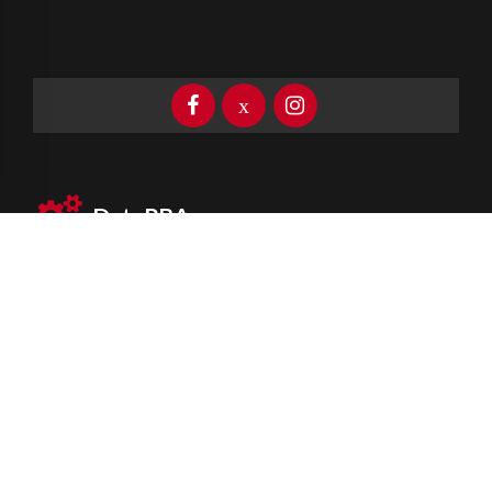
DataPBA
Provincia de
Buenos Aires
Información clave las 24 horas
Newsletter