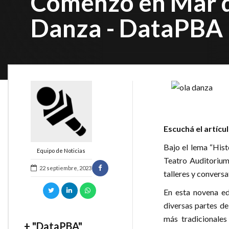
Comenzó en Mar de
Danza - DataPBA
Escuchá el artícu
Bajo el lema “Hist
Equipo de Noticias
Teatro Auditorium
22 septiembre, 2023
talleres y conversa
En esta novena ed
diversas partes d
más tradicionale
+ "DataPBA"