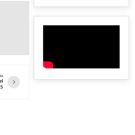
MA
el
 5