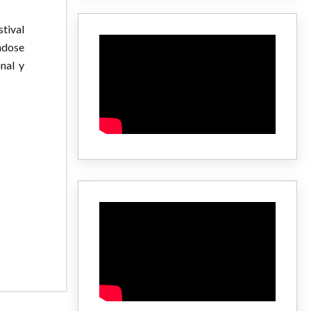
tival
ndose
nal y