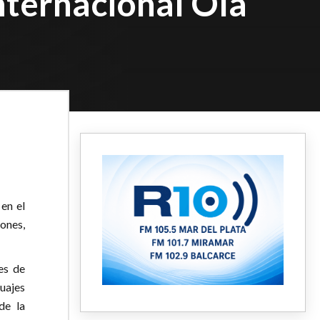
nternacional Ola
 en el
ones,
es de
uajes
de la