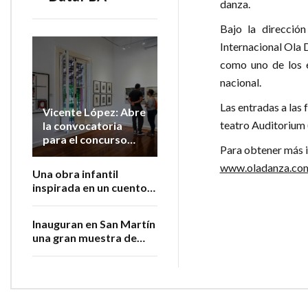
danza.
Bajo la dirección
Internacional Ola 
como uno de los e
nacional.
Las entradas a las 
Vicente López: Abre
teatro Auditorium
la convocatoria
para el concurso
Para obtener más in
nacional de artes
visuales “El Félix”
www.oladanza.co
Una obra infantil
inspirada en un cuento
de Bradbury recorrerá
la zona norte del AMBA
Inauguran en San Martín
una gran muestra de
Luis Felipe Noé