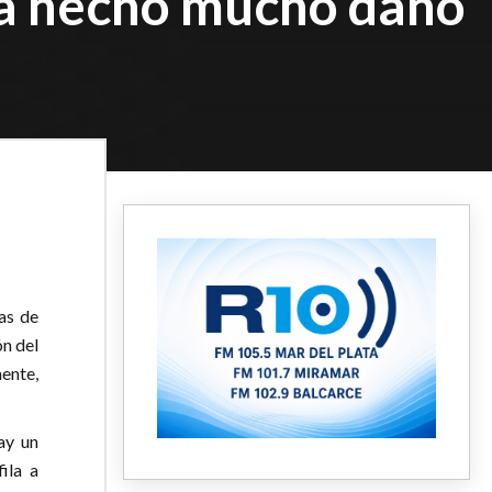
ha hecho mucho daño
as de
ón del
mente,
ay un
ila a