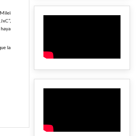
Milei
JxC”,
 haya
que la