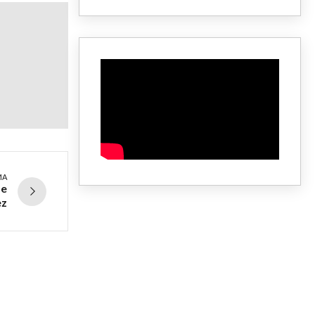
MA
de
ez