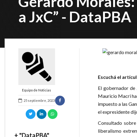
Gerardo Morales:
a JxC” - DataPBA
Escuchá el artícu
El gobernador de J
Equipo de Noticias
Mauricio Macri hac
25 septiembre, 2023
impuesto a las Gan
el expresidente di
Consultado sobre 
liberalismo extre
+ "DataPBA"