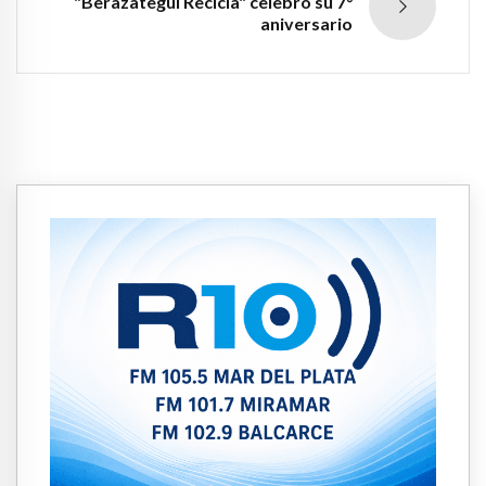
"Berazategui Recicla" celebró su 7°
aniversario