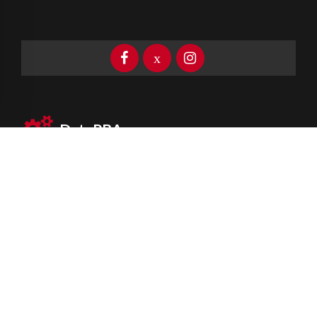
DataPBA
Provincia de
Buenos Aires
Información clave las 24 horas
Newsletter