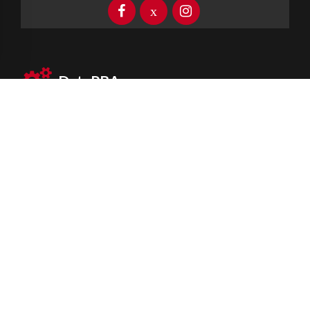
DataPBA
Provincia de
Buenos Aires
Información clave las 24 horas
Newsletter