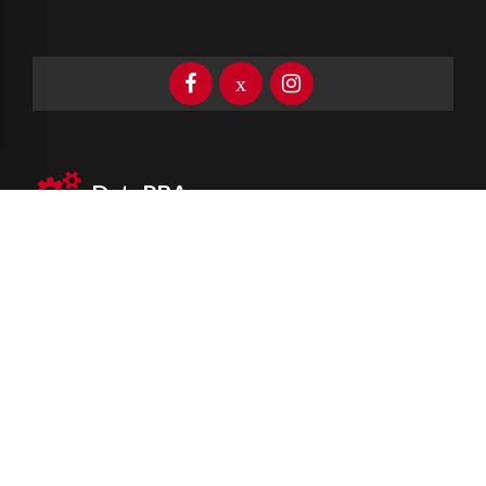
DataPBA
Provincia de
Buenos Aires
Información clave las 24 horas
Newsletter