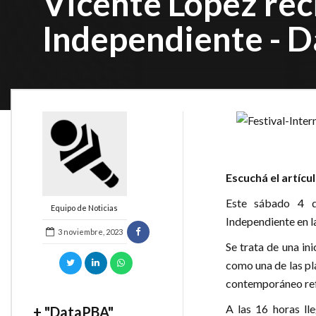
Vicente López reci
Independiente - 
Escuchá el artícu
Este sábado 4 de
Equipo de Noticias
Independiente en l
3 noviembre, 2023
Se trata de una in
como una de las pl
contemporáneo ref
A las 16 horas ll
+ "DataPBA"