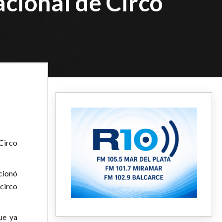
acional de Circo
Circo
cionó
circo
ue ya