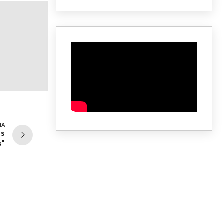
MA
os
s”