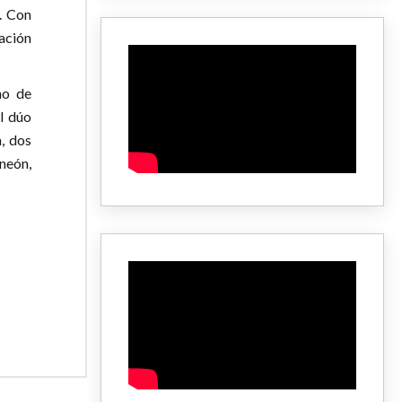
. Con
ación
no de
l dúo
, dos
neón,