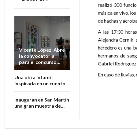
realizó 300 funci
música en vivo, lo
de hachas y acrobac
A las 17:30 horas
Alejandra Cernik, 
heredero es una b
Vicente López: Abre
hermanos de sang
la convocatoria
para el concurso
Gabriel Rodríguez e
nacional de artes
visuales “El Félix”
En caso de lluvias,
Una obra infantil
inspirada en un cuento
de Bradbury recorrerá
la zona norte del AMBA
Inauguran en San Martín
una gran muestra de
Luis Felipe Noé