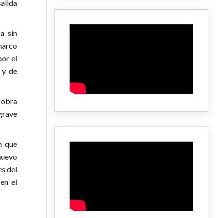
alida
a sin
 marco
por el
 y de
e obra
grave
n que
nuevo
es del
en el