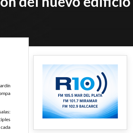
n del nuevo edificio
ardín
Trompa
alas:
iples
 cada