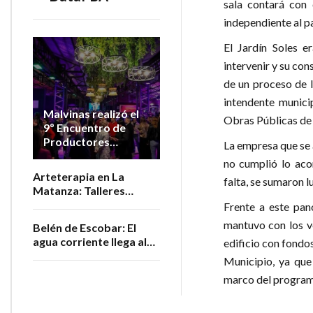
sala contará con 
independiente al pa
El Jardín Soles e
intervenir y su con
de un proceso de l
intendente munici
Malvinas realizó el
Obras Públicas de
9º Encuentro de
Productores
La empresa que se a
Vitivinícolas de la
no cumplió lo aco
Provincia
Arteterapia en La
falta, se sumaron 
Matanza: Talleres
gratuitos para personas
Frente a este pan
adultas mayores
mantuvo con los v
Belén de Escobar: El
agua corriente llega al
edificio con fondo
barrio San Luis
Municipio, ya que
marco del programa