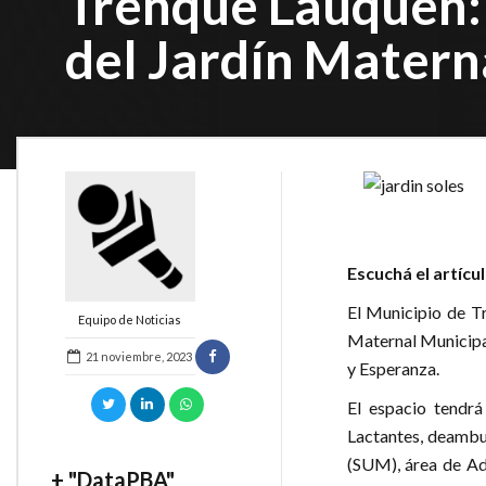
Trenque Lauquen: 
del Jardín Matern
Escuchá el artícu
El Municipio de T
Equipo de Noticias
Maternal Municipal 
21 noviembre, 2023
y Esperanza.
El espacio tendrá
Lactantes, deambu
(SUM), área de Ad
+ "DataPBA"