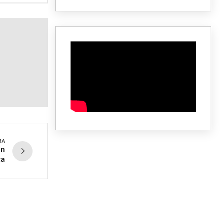
MA
ón
ca