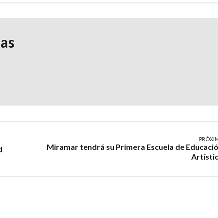
ias
PRÓXI
Miramar tendrá su Primera Escuela de Educaci
d
Artísti