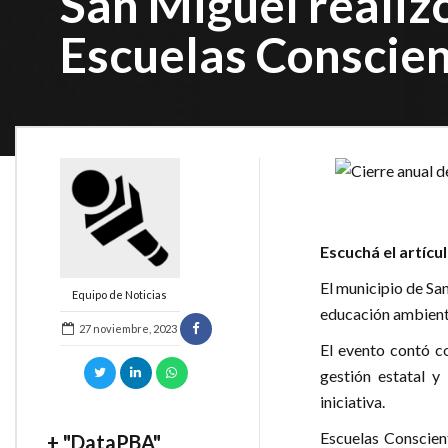
San Miguel realiz
Escuelas Conscie
Escuchá el artícu
El municipio de Sa
Equipo de Noticias
educación ambienta
27 noviembre, 2023
El evento contó co
gestión estatal y
iniciativa.
Escuelas Conscien
+ "DataPBA"