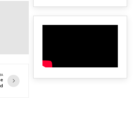
MA
he
ad