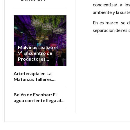
concientizar a lo
ambiente y la sust
En es marco, se d
separación de resid
Malvinas realizó el
9º Encuentro de
Productores
Vitivinícolas de la
Provincia
Arteterapia en La
Matanza: Talleres
gratuitos para personas
adultas mayores
Belén de Escobar: El
agua corriente llega al
barrio San Luis