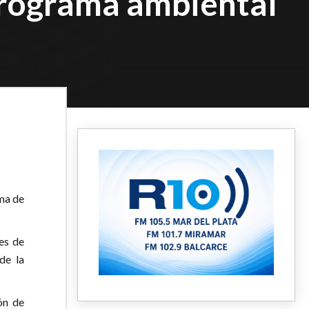
 programa ambiental
ama de
es de
de la
ón de