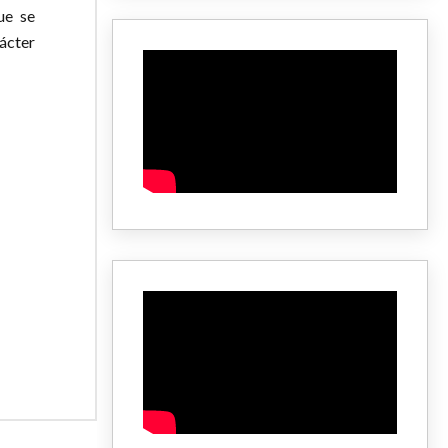
ue se
rácter