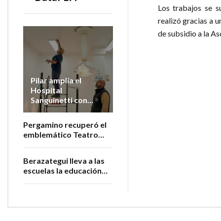
Los trabajos se s
realizó gracias a 
de subsidio a la A
Pilar amplía el
Hospital
Sanguinetti con
nuevos quirófanos
Pergamino recuperó el
emblemático Teatro
San Martín
Berazategui lleva a las
escuelas la educación
sobre cuidado y
bienestar animal