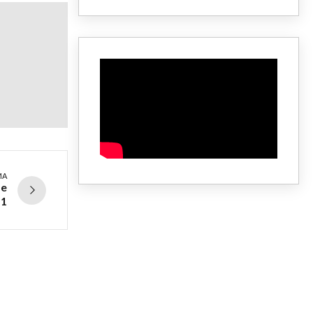
MA
se
-1