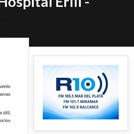
ospital Erill -
venio
uevas
 útil,
orios