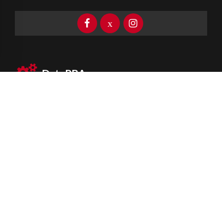
DataPBA
Provincia de
Buenos Aires
Información clave las 24 horas
Newsletter