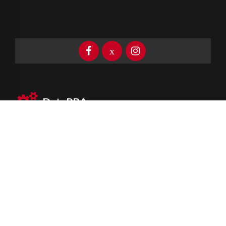
DataPBA
Provincia de
Buenos Aires
Información clave las 24 horas
Newsletter