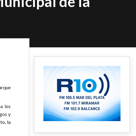
Municipal de la
arque
a los
gos y
to, la