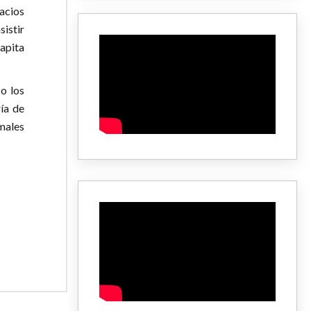
acios
sistir
apita
o los
ía de
males