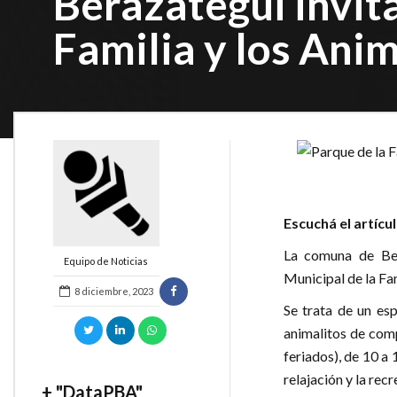
Berazategui invita
Familia y los Ani
Escuchá el artícu
La comuna de Ber
Equipo de Noticias
Municipal de la Fa
8 diciembre, 2023
Se trata de un esp
animalitos de comp
feriados), de 10 a 
relajación y la recr
+ "DataPBA"