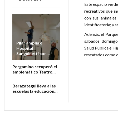
Este espacio verde
recreativos que inc
con sus animales 
identificatoria; y 
Además, el Parque
sábados, domingos 
Pilar amplía el
Salud Pública e Hi
Hospital
Sanguinetti con
rescatados como ov
nuevos quirófanos
Pergamino recuperó el
emblemático Teatro
San Martín
Berazategui lleva a las
escuelas la educación
sobre cuidado y
bienestar animal