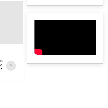
MA
ma
r”