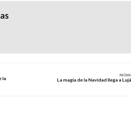
ias
PRÓXI
 la
La magia de la Navidad llega a Luj