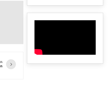
MA
án