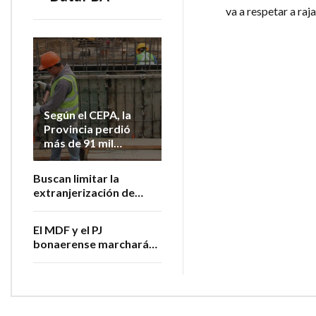
va a respetar a ra
Según el CEPA, la
Provincia perdió
más de 91 mil
empleos
registrados desde
Buscan limitar la
2023
extranjerización de
tierras bonaerenses
El MDF y el PJ
bonaerense marcharán
contra la
extranjerización de
tierras