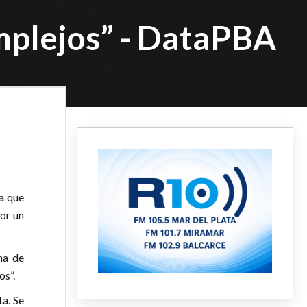
mplejos” - DataPBA
a que
or un
na de
os”.
ta. Se