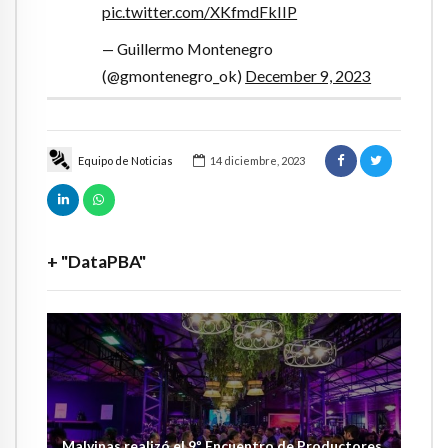
pic.twitter.com/XKfmdFkIIP
— Guillermo Montenegro
(@gmontenegro_ok)
December 9, 2023
Equipo de Noticias
14 diciembre, 2023
+ "DataPBA"
Malvinas realizó el 9º Encuentro de Productores