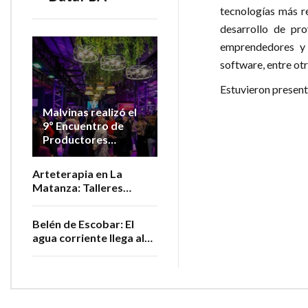
tecnologías más re
desarrollo de pr
emprendedores y 
software, entre otr
Estuvieron present
Malvinas realizó el
9º Encuentro de
Productores
Vitivinícolas de la
Provincia
Arteterapia en La
Matanza: Talleres
gratuitos para personas
adultas mayores
Belén de Escobar: El
agua corriente llega al
barrio San Luis