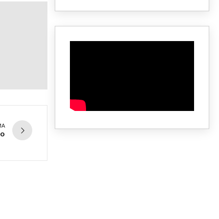
MA
ro