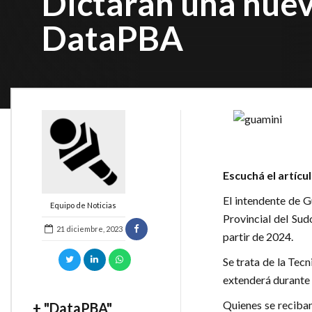
Dictarán una nuev
DataPBA
Escuchá el artícu
El intendente de G
Equipo de Noticias
Provincial del Sud
21 diciembre, 2023
partir de 2024.
Se trata de la Tec
extenderá durante 
Quienes se reciban
+ "DataPBA"