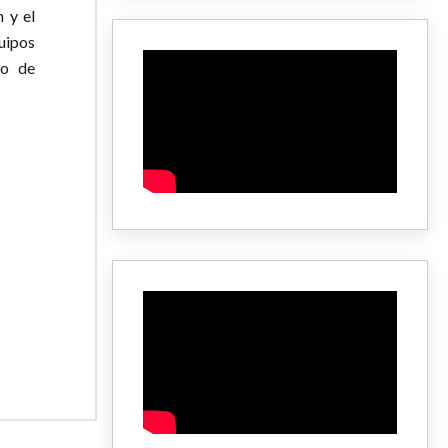
 y el
uipos
lo de