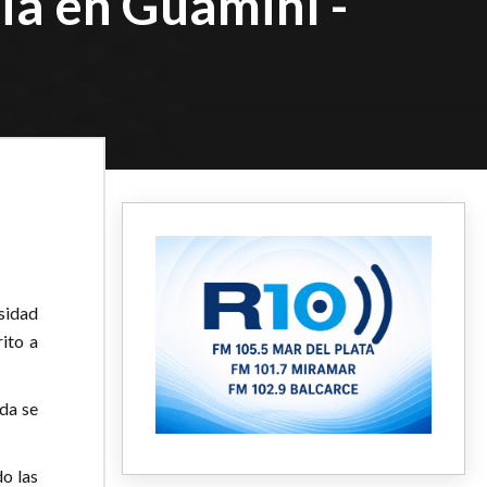
ia en Guaminí -
sidad
rito a
ada se
do las