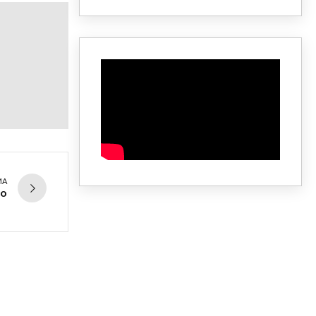
MA
io