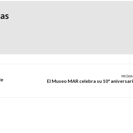
ias
PRÓXI
de
El Museo MAR celebra su 10° aniversar