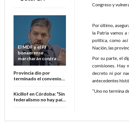
Congreso y vulnera 
Por último, asegur
la Patria vamos a 
política, como así
El MDF y el PJ
Nación, las provinc
bonaerense
Por su parte, el d
marcharán contra la
extranjerización de
comisiones. Hay m
tierras
Provincia dio por
decreto ni por na
terminado el convenio
antecedentes histór
con Nación para
administrar los
“Uno no termina de
Kicillof en Córdoba: “Sin
subsidios al transporte
federalismo no hay país,
no hay soberanía y no
hay trabajo”