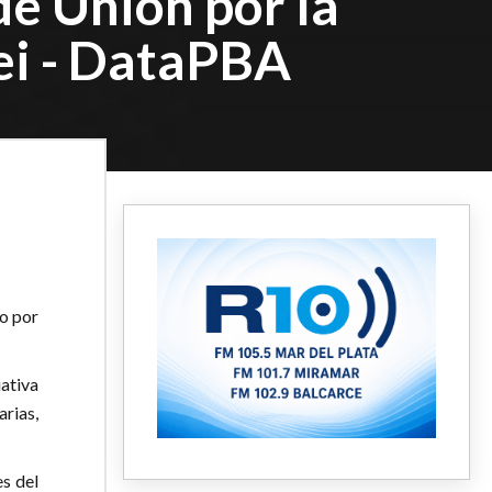
e Unión por la
ei - DataPBA
o por
iativa
arias,
s del