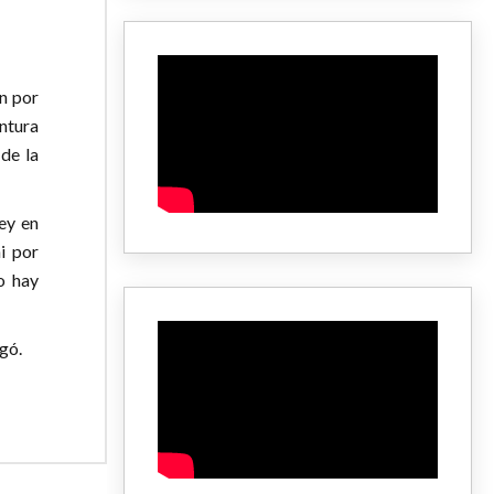
n por
ntura
de la
ey en
i por
o hay
gó.