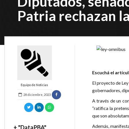
Diputados, senado
Patria rechazan l
Escuchá el artícu
El proyecto de Ley
Equipo de Noticias
gobernadores, dipu
28 diciembre, 2023
A través de un com
“ratifica la prete
que son absolutame
Además, manifesta
+ "DataPBA"