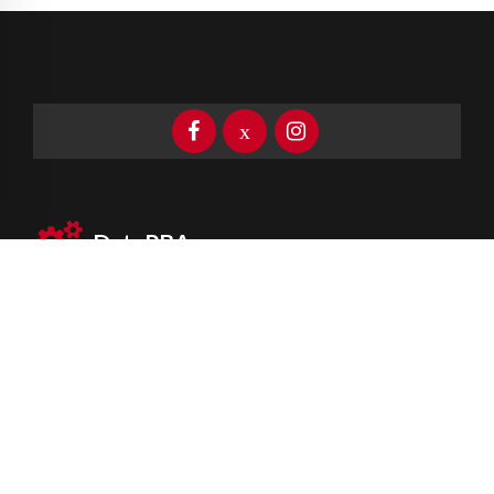
DataPBA
Provincia de
Buenos Aires
Información clave las 24 horas
Newsletter