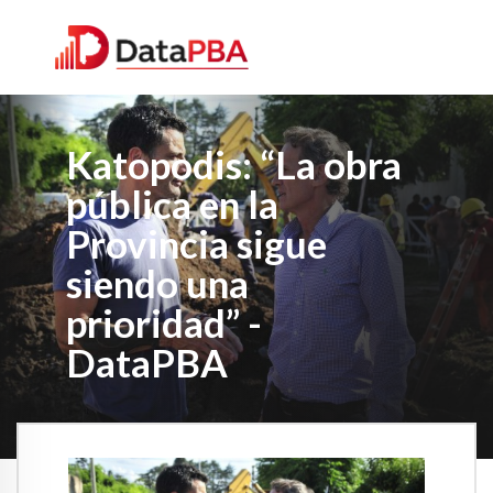
Katopodis: “La obra
pública en la
Provincia sigue
siendo una
prioridad” -
DataPBA