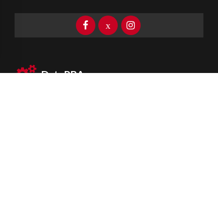
DataPBA
Provincia de
Buenos Aires
Información clave las 24 horas
Newsletter