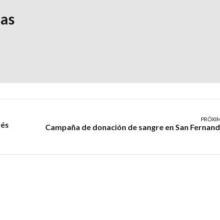
ias
PRÓXI
ués
Campaña de donación de sangre en San Fernan