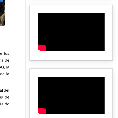
e los
ra de
), la
de la
al del
as de
ás de