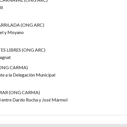
il
RRILADA (ONG ARC)
uel y Moyano
S LIBRES (ONG ARC)
agnat
ONG CARMA)
nte a la Delegación Municipal
MAR (ONG CARMA)
 entre Dardo Rocha y José Mármol