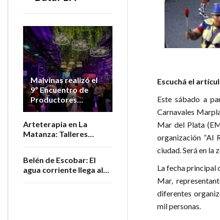
Malvinas realizó el
Escuchá el artícu
9º Encuentro de
Este sábado a par
Productores
Vitivinícolas de la
Carnavales Marpla
Provincia
Arteterapia en La
Mar del Plata (EM
Matanza: Talleres
organización “Al 
gratuitos para personas
ciudad. Será en la 
adultas mayores
Belén de Escobar: El
La fecha principal 
agua corriente llega al
barrio San Luis
Mar, representan
diferentes organiz
mil personas.