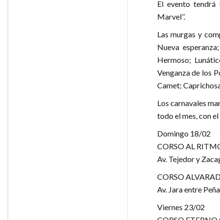
El evento tendrá
Marvel’’.
Las murgas y comp
Nueva esperanza;
Hermoso; Lunátic
Venganza de los Po
Camet; Caprichosa 
Los carnavales mar
todo el mes, con e
Domingo 18/02
CORSO AL RITM
Av. Tejedor y Zaca
CORSO ALVARAD
Av. Jara entre Peñ
Viernes 23/02
CORSO ETERNO 