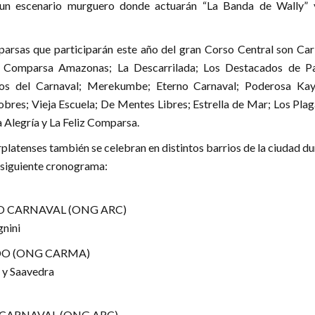
 un escenario murguero donde actuarán “La Banda de Wally” y
arsas que participarán este año del gran Corso Central son Car
 Comparsa Amazonas; La Descarrilada; Los Destacados de P
os del Carnaval; Merekumbe; Eterno Carnaval; Poderosa Ka
bres; Vieja Escuela; De Mentes Libres; Estrella de Mar; Los Plag
Alegría y La Feliz Comparsa.
platenses también se celebran en distintos barrios de la ciudad d
l siguiente cronograma:
O CARNAVAL (ONG ARC)
gnini
O (ONG CARMA)
a y Saavedra
CARNAVAL (ONG ARC)