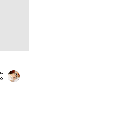
MA
do