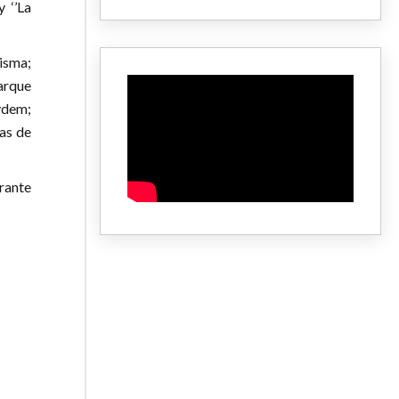
 ‘’La
isma;
arque
ydem;
as de
urante