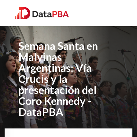
Semana Santa en
Malvinas
Argentinas: Vía
Crucis y la
presentación del
Coro Kennedy -
DataPBA