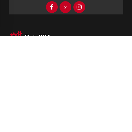
DataPBA
Provincia de
Buenos Aires
Información clave las 24 horas
Newsletter