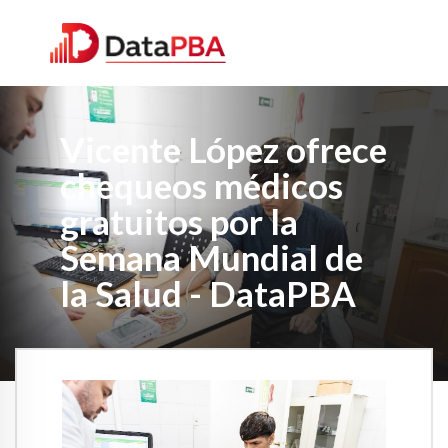
Vicente López ofrece
chequeos médicos
gratuitos por la
Semana Mundial de
la Salud - DataPBA