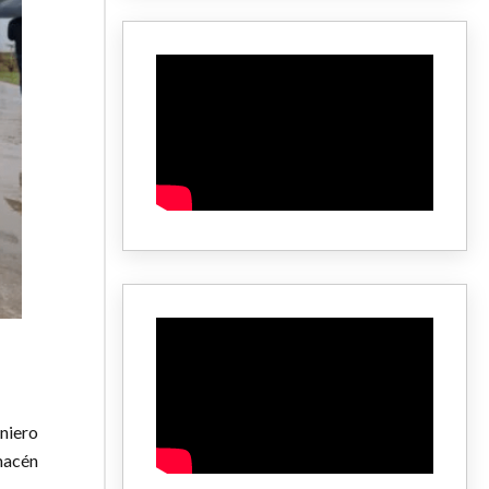
niero
macén