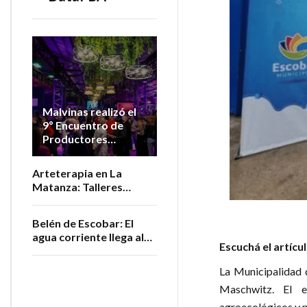
Malvinas realizó el
9º Encuentro de
Productores
Vitivinícolas de la
Provincia
Arteterapia en La
Matanza: Talleres
gratuitos para personas
adultas mayores
Belén de Escobar: El
agua corriente llega al
Escuchá el artícu
barrio San Luis
La Municipalidad 
Maschwitz. El e
agroecológicos y p