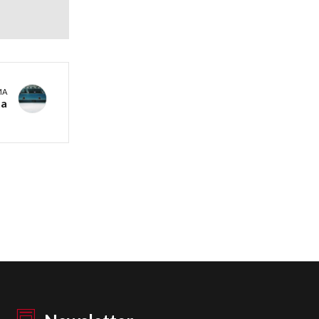
MA
ta