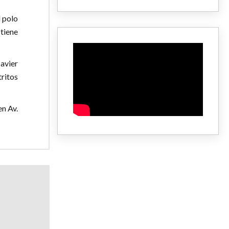
l polo
tiene
avier
ritos
en Av.