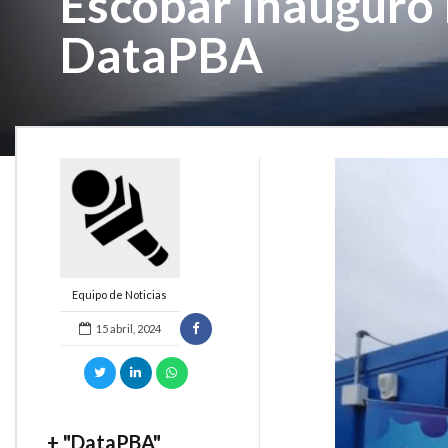
Escobar inauguró 
DataPBA
Equipo de Noticias
15 abril, 2024
+ "DataPBA"