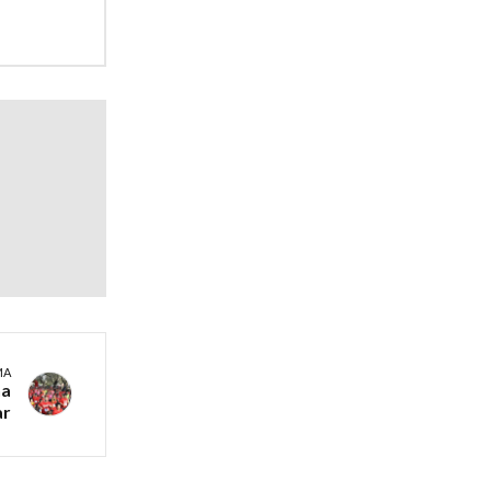
MA
na
ar