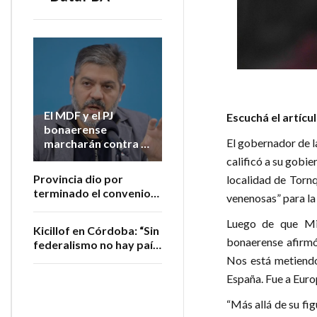
El MDF y el PJ
Escuchá el artícu
bonaerense
El gobernador de la
marcharán contra la
extranjerización de
calificó a su gobie
tierras
Provincia dio por
localidad de Tornq
terminado el convenio
venenosas” para la
con Nación para
administrar los
Luego de que Mile
Kicillof en Córdoba: “Sin
subsidios al transporte
bonaerense afirmó
federalismo no hay país,
no hay soberanía y no
Nos está metiendo
hay trabajo”
España. Fue a Europ
“Más allá de su fi