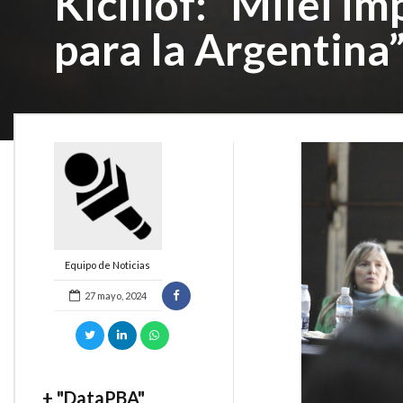
Kicillof: “Milei i
para la Argentina
Equipo de Noticias
27 mayo, 2024
+ "DataPBA"