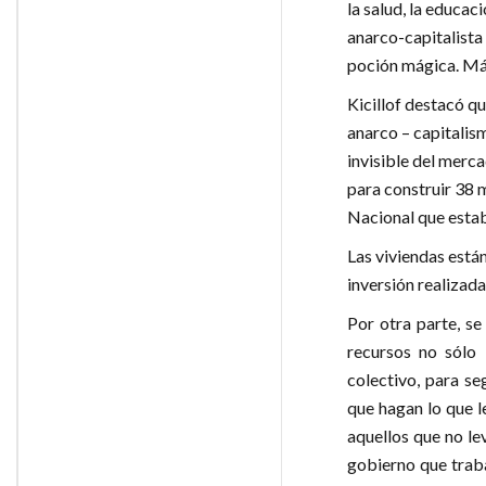
la salud, la educac
anarco-capitalist
poción mágica. Más
Kicillof destacó q
anarco – capitalism
invisible del merc
para construir 38 
Nacional que establ
Las viviendas están
inversión realizada
Por otra parte, se
recursos no sólo 
colectivo, para s
que hagan lo que l
aquellos que no le
gobierno que traba