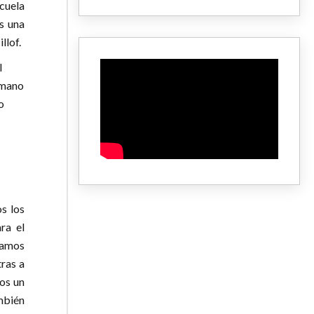
scuela
s una
llof.
l
a mano
o
os los
ra el
jamos
ras a
os un
mbién