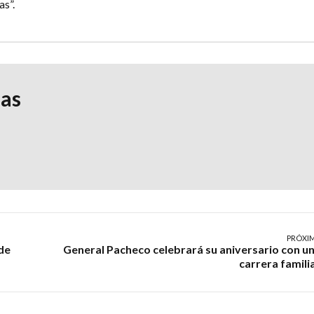
as”.
ias
PRÓXI
 de
General Pacheco celebrará su aniversario con u
carrera famili