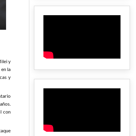
ilei y
 en la
cas y
tario
años.
l con
ataque