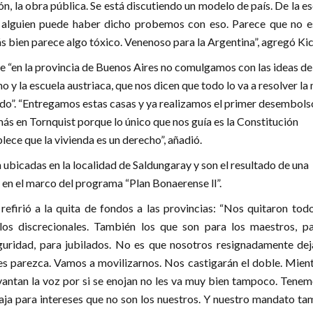
ión, la obra pública. Se está discutiendo un modelo de país. De la e
a alguien puede haber dicho probemos con eso. Parece que no e
 bien parece algo tóxico. Venenoso para la Argentina”, agregó Kici
ue “en la provincia de Buenos Aires no comulgamos con las ideas de
o y la escuela austriaca, que nos dicen que todo lo va a resolver l
ado”. “Entregamos estas casas y ya realizamos el primer desembols
más en Tornquist porque lo único que nos guía es la Constitución
ece que la vivienda es un derecho”, añadió.
 ubicadas en la localidad de Saldungaray y son el resultado de una
 en el marco del programa “Plan Bonaerense ll”.
 refirió a la quita de fondos a las provincias: “Nos quitaron tod
los discrecionales. También los que son para los maestros, pa
eguridad, para jubilados. No es que nosotros resignadamente de
es parezca. Vamos a movilizarnos. Nos castigarán el doble. Mient
vantan la voz por si se enojan no les va muy bien tampoco. Tenem
ja para intereses que no son los nuestros. Y nuestro mandato ta