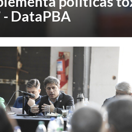
mplementa políticas t
” - DataPBA