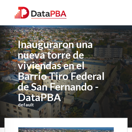
Inauguraron una
nueva torre de
viviendas en el
Barrio Tiro Federal
de San Fernando -
DataPBA
default