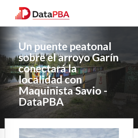
Un puente peatonal
sobre el arroyo Garín
conectará la
localidad con
Maquinista Savio -
DataPBA