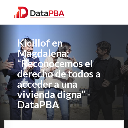
Kicillof en
Magdalena:
“Reconocemos el
derecho de todos a
acceder a una
vivienda digna” -
DataPBA