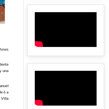
shows
ndente
y una
anuel
de 6 a
 Villa