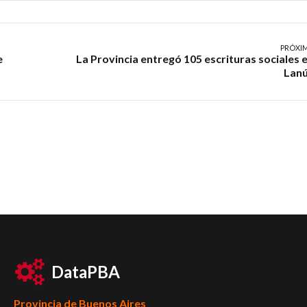
PRÓXI
e
La Provincia entregó 105 escrituras sociales 
Lan
DataPBA
Provincia de
Buenos Aires