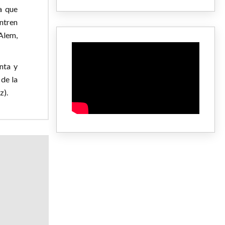
a que
ntren
Alem,
nta y
 de la
z).