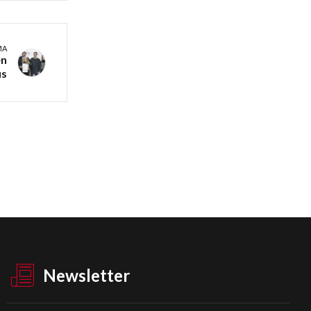
MA
en
ús
Newsletter