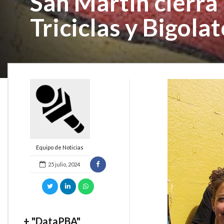
San Martín cierra 
Triciclas y Bigol
Equipo de Noticias
25 julio, 2024
+ "DataPBA"