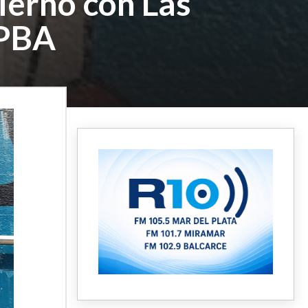
ierno con Las
aPBA