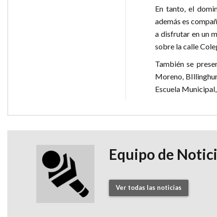
En tanto, el domi
además es compañía
a disfrutar en un 
sobre la calle Coleg
También se present
Moreno, BIllinghur
Escuela Municipal,
Equipo de Notic
Ver todas las noticias