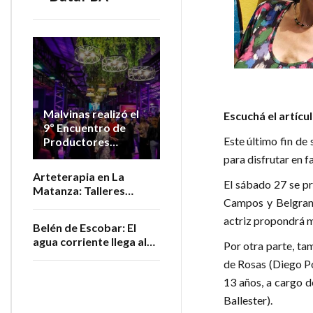
Malvinas realizó el
Escuchá el artícu
9º Encuentro de
Este último fin de
Productores
Vitivinícolas de la
para disfrutar en fa
Provincia
Arteterapia en La
El sábado 27 se pr
Matanza: Talleres
Campos y Belgrano
gratuitos para personas
adultas mayores
actriz propondrá mú
Belén de Escobar: El
agua corriente llega al
Por otra parte, ta
barrio San Luis
de Rosas (Diego Po
13 años, a cargo d
Ballester).