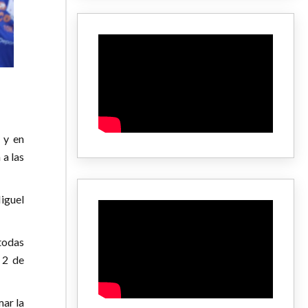
 y en
 a las
Miguel
todas
l 2 de
mar la