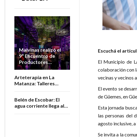
Malvinas realizó el
Escuchá el artícu
9º Encuentro de
El Municipio de L
Productores
Vitivinícolas de la
colaboración con la
Provincia
Arteterapia en La
vecinas y vecinos a
Matanza: Talleres
El evento se desar
gratuitos para personas
adultas mayores
de Güemes, en Güem
Belén de Escobar: El
agua corriente llega al
Esta jornada busca
barrio San Luis
las personas del d
agosto inclusive, a
Se invita a la comu