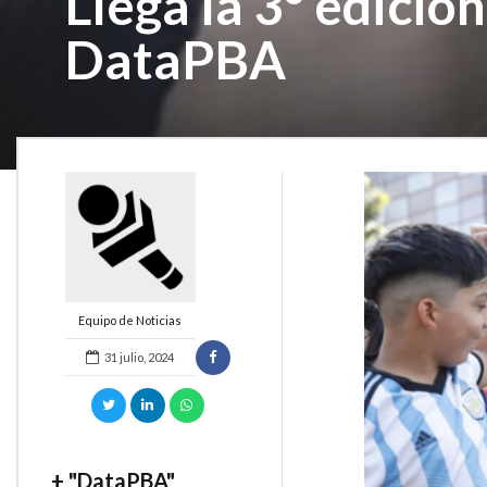
Llega la 3° edició
DataPBA
Equipo de Noticias
31 julio, 2024
+ "DataPBA"