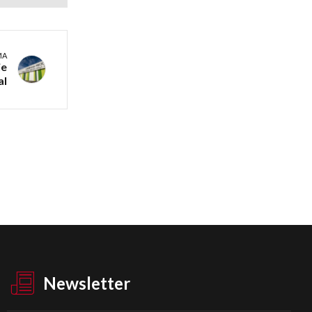
MA
je
al
Newsletter