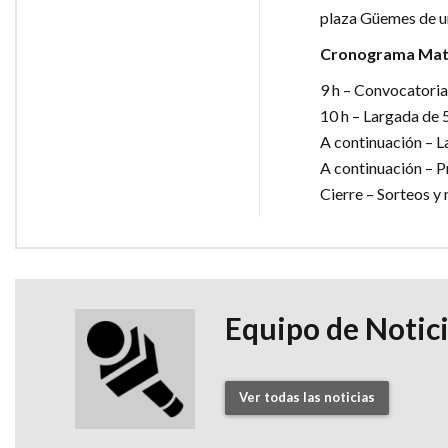
plaza Güemes de una
Cronograma Mat
9 h – Convocatoria
10 h – Largada de 
A continuación – L
A continuación – 
Cierre – Sorteos y
Equipo de Notic
Ver todas las noticias