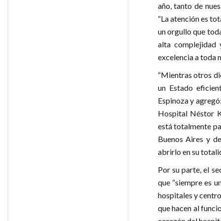
año, tanto de nues
“La atención es to
un orgullo que tod
alta complejidad 
excelencia a toda 
“Mientras otros di
un Estado eficien
Espinoza y agregó:
Hospital Néstor K
está totalmente pa
Buenos Aires y de
abrirlo en su total
Por su parte, el s
que “siempre es un
hospitales y centr
que hacen al funci
corazón del hospital