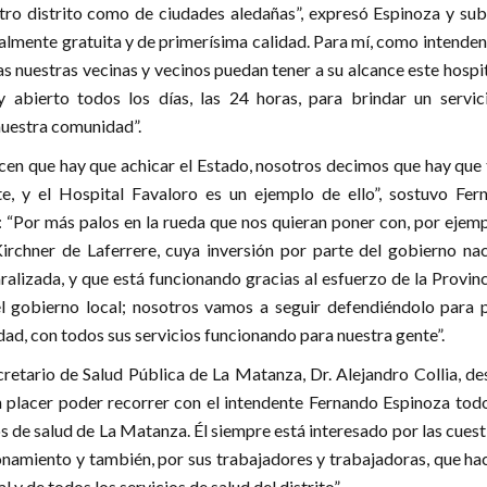
tro distrito como de ciudades aledañas”, expresó Espinoza y sub
talmente gratuita y de primerísima calidad. Para mí, como intenden
as nuestras vecinas y vecinos puedan tener a su alcance este hospi
y abierto todos los días, las 24 horas, para brindar un servic
nuestra comunidad”.
cen que hay que achicar el Estado, nosotros decimos que hay que 
te, y el Hospital Favaloro es un ejemplo de ello”, sostuvo Fer
 “Por más palos en la rueda que nos quieran poner con, por ejemp
irchner de Laferrere, cuya inversión por parte del gobierno nac
ralizada, y que está funcionando gracias al esfuerzo de la Provin
l gobierno local; nosotros vamos a seguir defendiéndolo para 
idad, con todos sus servicios funcionando para nuestra gente”.
ecretario de Salud Pública de La Matanza, Dr. Alejandro Collia, d
 placer poder recorrer con el intendente Fernando Espinoza todo
os de salud de La Matanza. Él siempre está interesado por las cues
onamiento y también, por sus trabajadores y trabajadoras, que ha
 y de todos los servicios de salud del distrito”.