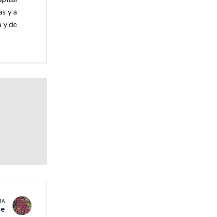
as y a
a y de
MA
re