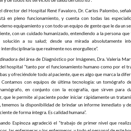
 el director del Hospital René Favaloro, Dr. Carlos Palombo, seña
está en pleno funcionamiento, y cuenta con todas las especiali
derno equipamiento y con todo un equipo de gente que le da un se
iente, con un cuidado humanizado, entendiendo a la persona que 
solución a su salud; desde una mirada absolutamente inte
e interdisciplinaria que realmente nos enorgullece”.
rdinadora del área de Diagnóstico por Imágenes, Dra. Valeria Mar
del hospital “tanto por el funcionamiento humano como por el tr
abas y ofreciéndole todo al paciente, que es algo que marca la dife
. Contamos con equipos de última tecnología: un tomógrafo de
mamógrafo, en conjunto con la ecografía, que sirven para d
, que le permite al paciente poder iniciar rápidamente un tratam
 tenemos la disponibilidad de brindar un informe inmediato y de
ciente de forma íntegra. Es calidad humana”.
rnando Espinoza agradeció el “trabajo de primer nivel que realiz
os, las enfermeras y los enfermeros, y todo el personal de este ho