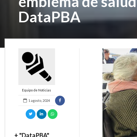
emblema de salud 
DataPBA
Equipo de Noticias
1 agosto, 2024
+ "DataPBA"