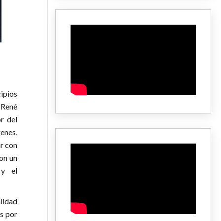
ipios
 René
or del
enes,
ar con
con un
 y el
lidad
s por