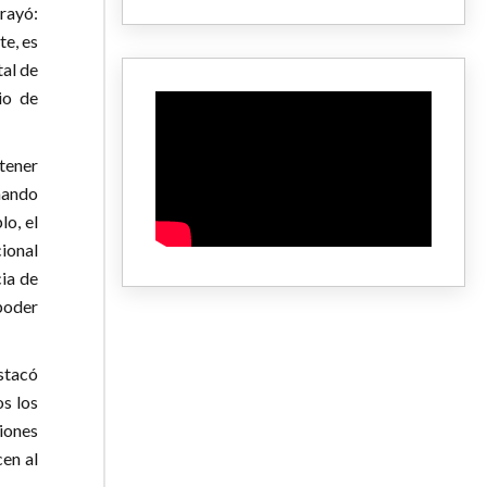
rayó:
te, es
tal de
io de
tener
nando
lo, el
ional
cia de
poder
estacó
s los
tiones
cen al