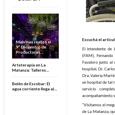
Escuchá el artícu
Malvinas realizó el
9º Encuentro de
El intendente de 
Productores
(FAM), Fernando 
Vitivinícolas de la
Favaloro junto al 
Provincia
Arteterapia en La
hospital, Dr. Carl
Matanza: Talleres
gratuitos para personas
Dra. Valeria Martí
adultas mayores
un hospital de tal 
Belén de Escobar: El
servicio comple
agua corriente llega al
barrio San Luis
acompañamiento so
“Visitamos el mega
de La Matanza, que