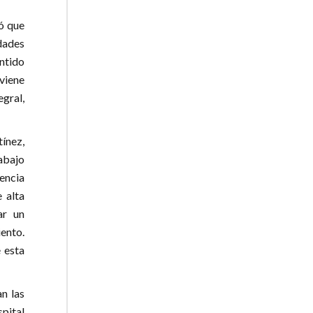
ló que
dades
ntido
viene
gral,
tínez,
abajo
rencia
 alta
ar un
iento.
 esta
an las
spital