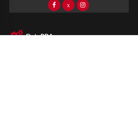
DataPBA
Provincia de
Buenos Aires
Información clave las 24 horas
Newsletter