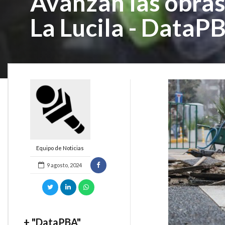
Avanzan las obras
La Lucila - DataP
Equipo de Noticias
9 agosto, 2024
+ "DataPBA"