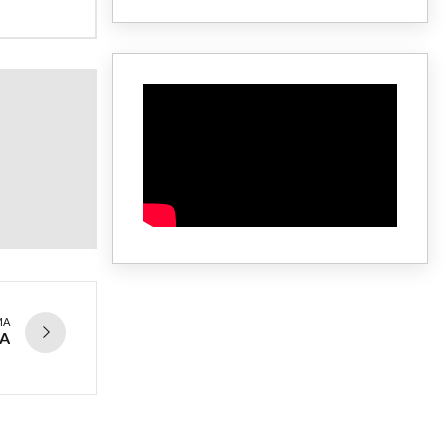
MA
BA