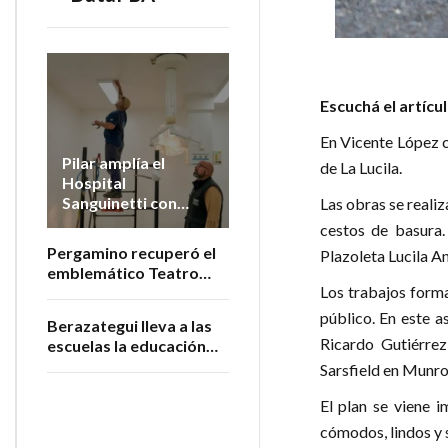
Escuchá el artícu
En Vicente López 
Pilar amplía el
de La Lucila.
Hospital
Sanguinetti con
Las obras se reali
nuevos quirófanos
cestos de basura.
Pergamino recuperó el
Plazoleta Lucila A
emblemático Teatro
Los trabajos forma
San Martín
público. En este a
Berazategui lleva a las
Ricardo Gutiérrez
escuelas la educación
sobre cuidado y
Sarsfield en Munro,
bienestar animal
El plan se viene 
cómodos, lindos y 