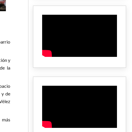
arrio
ción y
de la
pacio
a y de
Vélez
s más