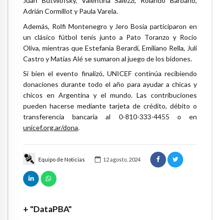
Juan Butvilofsky, Valentina Salezzi, Rolando Barbano,
Adrián Cormillot y Paula Varela.
Además, Rolfi Montenegro y Jero Bosia participaron en
un clásico fútbol tenis junto a Pato Toranzo y Rocío
Oliva, mientras que Estefanía Berardi, Emiliano Rella, Juli
Castro y Matías Alé se sumaron al juego de los bidones.
Si bien el evento finalizó, UNICEF continúa recibiendo
donaciones durante todo el año para ayudar a chicas y
chicos en Argentina y el mundo. Las contribuciones
pueden hacerse mediante tarjeta de crédito, débito o
transferencia bancaria al 0-810-333-4455 o en
unicef.org.ar/dona
.
Equipo de Noticias
12 agosto, 2024
+ "DataPBA"