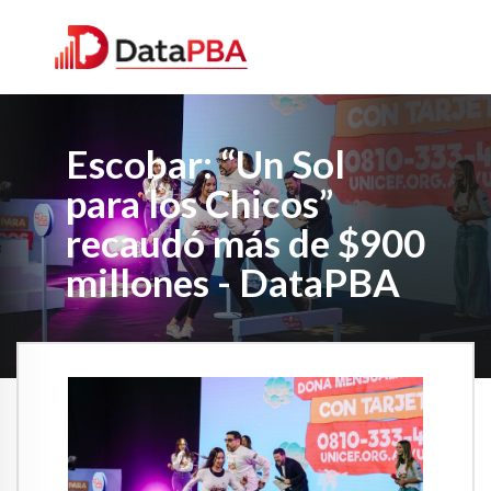
Escobar: “Un Sol
para los Chicos”
recaudó más de $900
millones - DataPBA