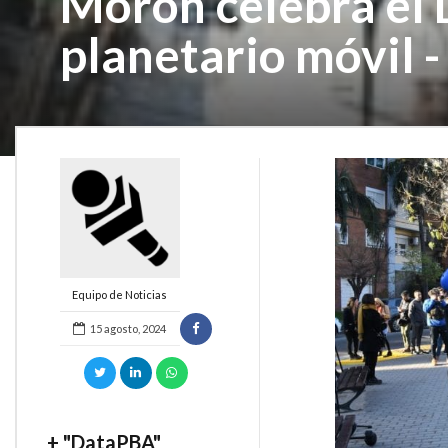
Morón celebra el D
planetario móvil 
Equipo de Noticias
15 agosto, 2024
+ "DataPBA"