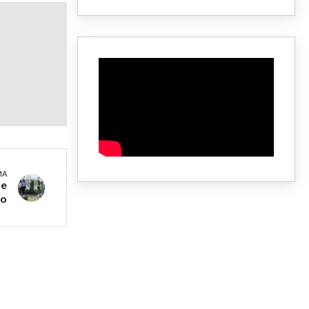
MA
de
o