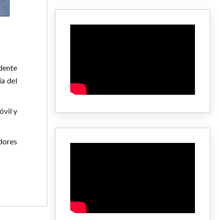
dente
ía del
óvil y
dores