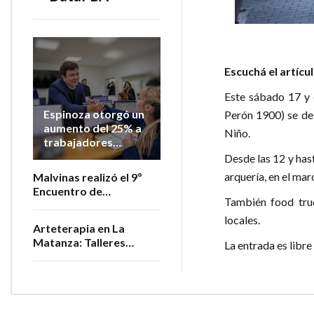
Escuchá el artícu
Este sábado 17 y 
Espinoza otorgó un
Perón 1900) se des
aumento del 25% a
Niño.
trabajadores
municipales en lo
Desde las 12 y hast
que va del año
arquería, en el mar
Malvinas realizó el 9º
Encuentro de
También food tru
Productores
Vitivinícolas de la
locales.
Arteterapia en La
Provincia
Matanza: Talleres
La entrada es libre 
gratuitos para personas
adultas mayores