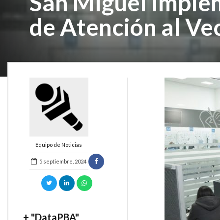
San Miguel implem
de Atención al Ve
Equipo de Noticias
5 septiembre, 2024
+ "DataPBA"