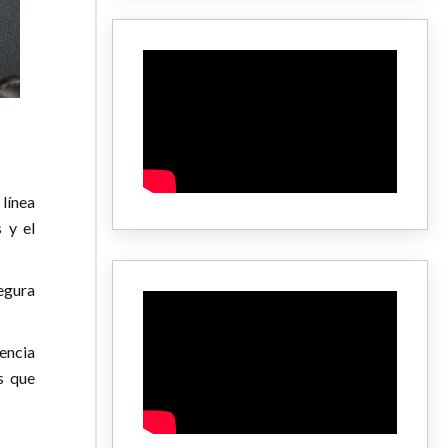
 línea
 y el
egura
tencia
s que