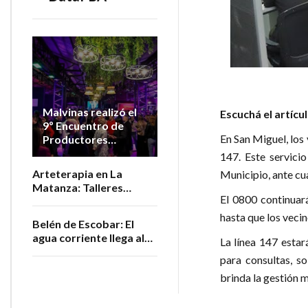
Malvinas realizó el
Escuchá el artícu
9º Encuentro de
En San Miguel, los
Productores
Vitivinícolas de la
147. Este servicio
Provincia
Arteterapia en La
Municipio, ante cu
Matanza: Talleres
El 0800 continuar
gratuitos para personas
adultas mayores
hasta que los vecin
Belén de Escobar: El
agua corriente llega al
La línea 147 estar
barrio San Luis
para consultas, so
brinda la gestión m