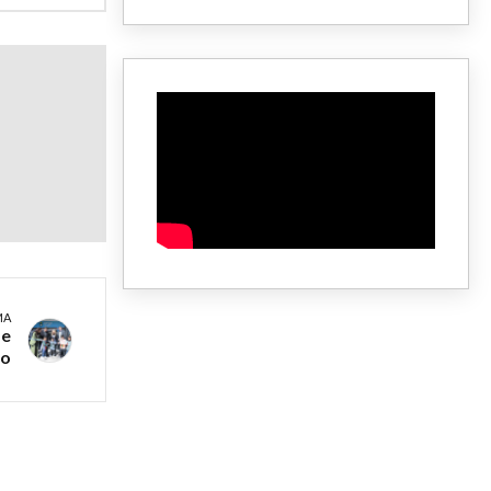
MA
de
no