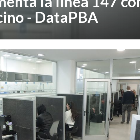
enta la línea 147 c
cino - DataPBA