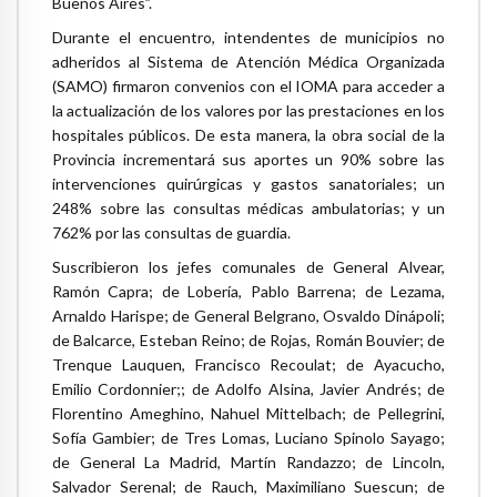
Buenos Aires”.
Durante el encuentro, intendentes de municipios no
adheridos al Sistema de Atención Médica Organizada
(SAMO) firmaron convenios con el IOMA para acceder a
la actualización de los valores por las prestaciones en los
hospitales públicos. De esta manera, la obra social de la
Provincia incrementará sus aportes un 90% sobre las
intervenciones quirúrgicas y gastos sanatoriales; un
248% sobre las consultas médicas ambulatorias; y un
762% por las consultas de guardia.
Suscribieron los jefes comunales de General Alvear,
Ramón Capra; de Lobería, Pablo Barrena; de Lezama,
Arnaldo Harispe; de General Belgrano, Osvaldo Dinápoli;
de Balcarce, Esteban Reino; de Rojas, Román Bouvier; de
Trenque Lauquen, Francisco Recoulat; de Ayacucho,
Emilio Cordonnier;; de Adolfo Alsina, Javier Andrés; de
Florentino Ameghino, Nahuel Mittelbach; de Pellegrini,
Sofía Gambier; de Tres Lomas, Luciano Spinolo Sayago;
de General La Madrid, Martín Randazzo; de Lincoln,
Salvador Serenal; de Rauch, Maximiliano Suescun; de