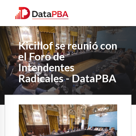
Kicillof se reunió con
el Foro de
Intendentes
Radicales - DataPBA