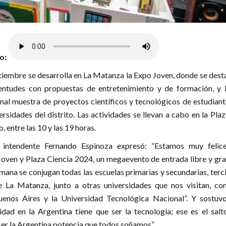
lo:
tiembre se desarrolla en La Matanza la Expo Joven, donde se dest
ventudes con propuestas de entretenimiento y de formación, y 
ional muestra de proyectos científicos y tecnológicos de estudian
ersidades del distrito. Las actividades se llevan a cabo en la Pla
, entre las 10 y las 19 horas.
 intendente Fernando Espinoza expresó: “Estamos muy felic
Joven y Plaza Ciencia 2024, un megaevento de entrada libre y gra
emana se conjugan todas las escuelas primarias y secundarias, terc
e La Matanza, junto a otras universidades que nos visitan, co
enos Aires y la Universidad Tecnológica Nacional”. Y sostuvo
dad en la Argentina tiene que ser la tecnología; ese es el salt
er la Argentina potencia que todos soñamos”.