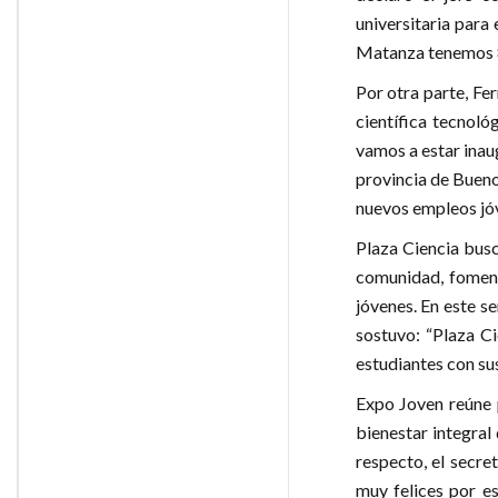
universitaria para
Matanza tenemos 80
Por otra parte, Fe
científica tecnoló
vamos a estar inau
provincia de Bueno
nuevos empleos jóv
Plaza Ciencia busc
comunidad, fomenta
jóvenes. En este se
sostuvo: “Plaza Ci
estudiantes con sus
Expo Joven reúne p
bienestar integral 
respecto, el secre
muy felices por es