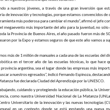
do a nuestros jóvenes, a través de una gran inversión que es
ria de innovación y tecnologías, porque estamos convencidos de q
rramienta más poderosa para cambiar el mundo”, afirmó el jefe co
 el megaevento más importante del año para la juventud, no sólo 
oda la Provincia de Buenos Aires, el año pasado fueron más de 50
asaron por la Expo y estamos seguros de que este año vamos a su
os más de 1 millón de manuales a cada una de las escuelas del di
obótica en el tercer año de las escuelas técnicas, lo que hace q
 provincia argentina, sea el lugar donde las empresas más import
buscar a nuestros egresados”, indicó Fernando Espinoza, destacan
 Matanza fue declarada Ciudad del Aprendizaje por la UNESCO.
abajando, cuidando y protegiendo la educación pública, la Univer
lencia, como nuestra Universidad Nacional de La Matanza (UNL
entro Universitario de la innovación y las nuevas tecnologías (C
comunal en un contexto donde se está gestando una nueva m