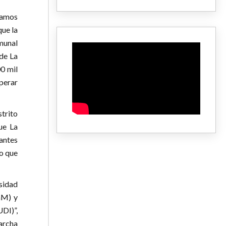
tamos
ue la
munal
de La
0 mil
perar
strito
ue La
antes
do que
sidad
aM) y
UDI)”,
archa