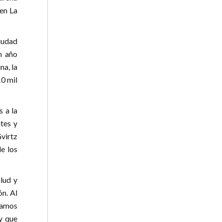
 en La
iudad
n año
na, la
10 mil
 a la
tes y
Gvirtz
e los
alud y
ón. Al
tamos
y que