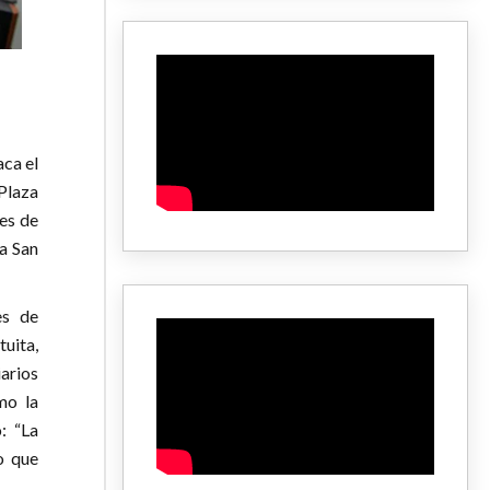
aca el
Plaza
tes de
za San
es de
tuita,
iarios
mo la
: “La
o que