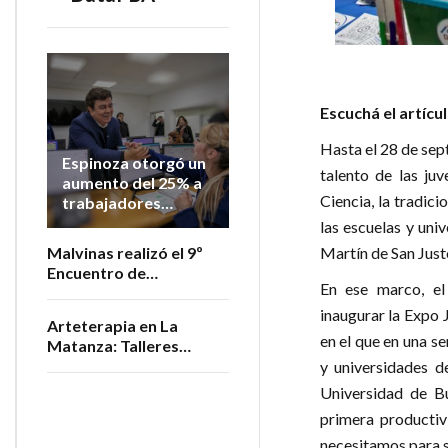
Escuchá el artícu
Hasta el 28 de sep
Espinoza otorgó un
talento de las ju
aumento del 25% a
Ciencia, la tradic
trabajadores
municipales en lo
las escuelas y univ
que va del año
Martín de San Justo
Malvinas realizó el 9º
Encuentro de
En ese marco, el
Productores
Vitivinícolas de la
inaugurar la Expo 
Arteterapia en La
Provincia
en el que en una s
Matanza: Talleres
gratuitos para personas
y universidades d
adultas mayores
Universidad de Bu
primera productivi
necesitamos para s