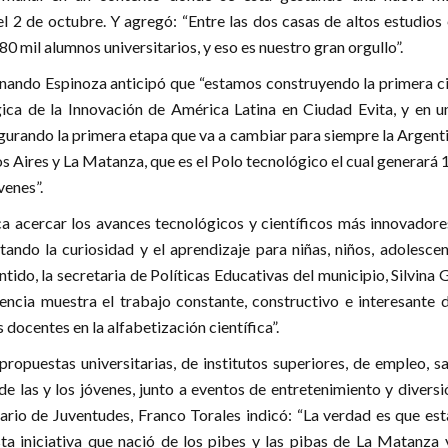
 el 2 de octubre. Y agregó: “Entre las dos casas de altos estudios
 mil alumnos universitarios, y eso es nuestro gran orgullo”.
rnando Espinoza anticipó que “estamos construyendo la primera c
gica de la Innovación de América Latina en Ciudad Evita, y en u
gurando la primera etapa que va a cambiar para siempre la Argenti
s Aires y La Matanza, que es el Polo tecnológico el cual generará 
enes”.
a acercar los avances tecnológicos y científicos más innovadores
ndo la curiosidad y el aprendizaje para niñas, niños, adolescen
ntido, la secretaria de Políticas Educativas del municipio, Silvina 
encia muestra el trabajo constante, constructivo e interesante d
 docentes en la alfabetización científica”.
ropuestas universitarias, de institutos superiores, de empleo, s
de las y los jóvenes, junto a eventos de entretenimiento y diversi
tario de Juventudes, Franco Torales indicó: “La verdad es que es
ta iniciativa que nació de los pibes y las pibas de La Matanza 