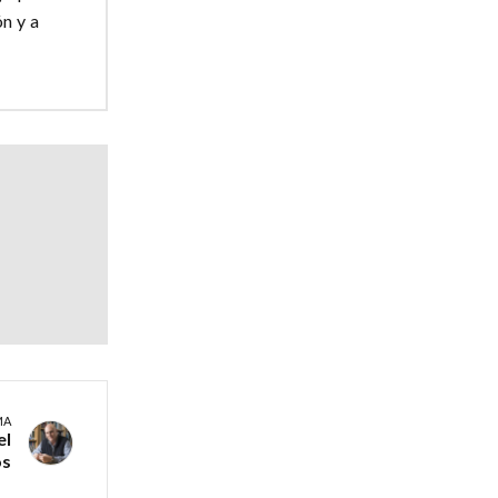
n y a
MA
el
os