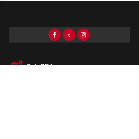
DataPBA
Provincia de
Buenos Aires
Información clave las 24 horas
Newsletter