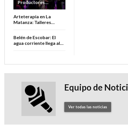
Productores
Vitivinícolas de la
Provincia
Arteterapia en La
Matanza: Talleres
gratuitos para personas
adultas mayores
Belén de Escobar: El
agua corriente llega al
barrio San Luis
Equipo de Notic
Ver todas las noticias