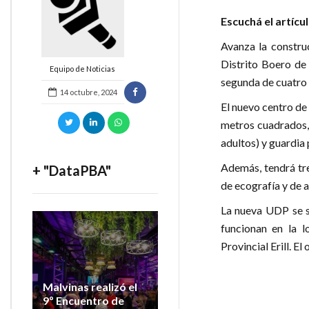
Escuchá el artícu
Avanza la constru
Distrito Boero de
Equipo de Noticias
segunda de cuatro 
14 octubre, 2024
El nuevo centro de 
metros cuadrados,
adultos) y guardia
Además, tendrá tre
+ "DataPBA"
de ecografía y de a
La nueva UDP se s
funcionan en la 
Provincial Erill. El
Malvinas realizó el
9º Encuentro de