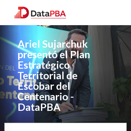
Ariel Sujarchuk
presentó el Plan
Estratégico
Territorial de
Escobar del
Centenario -
DataPBA