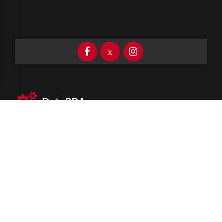
DataPBA
Provincia de
Buenos Aires
Información clave las 24 horas
Newsletter